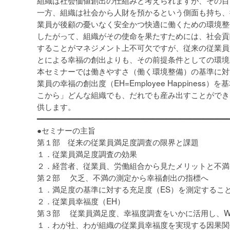
組織は社会価値創出の仕組みと考えられますが、その目
一方、組織は社会から人財を預かるという側面も持ち、
業員が後顧の憂いなく安全かつ快適に働くための環境整
したがって、組織がその使命を果たすためには、社会貢
することがマネジメント上不可欠ですが、従来の従業員
とによる幸福の創出よりも、その前提条件としての環境
本セミナーでは働きやすさ（働く環境整備）の基準に対
業員の幸福の創出度（EH=Employee Happin
こから」どんな組織でも、だれでも産み出すことができ
供します。
━━━━━━━━━━━━━━━━━━━━━━━━━━━━━━━━━━━━━━━━━
●セミナーの主旨
第１部 従来の従業員満足度調査の限界と課題
１．従業員満足度調査の効果
２．経営者、従業員、労働組合から見たメリットと不
第２部 欠乏、不満の測定から幸福創出の指標へ
１．満足度の基準に対する充足度（ES）を測定するこ
２．従業員幸福度（EH）
第３部 従業員満足度、幸福度調査をいかに活用し、Win
１．わが社、わが組織の従業員幸福度を実現する因果関