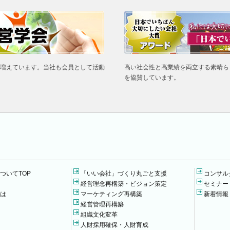
増えています。当社も会員として活動
高い社会性と高業績を両立する素晴ら
を協賛しています。
ついてTOP
「いい会社」づくり丸ごと支援
コンサル
経営理念再構築・ビジョン策定
セミナー
は
マーケティング再構築
新着情報
経営管理再構築
組織文化変革
人財採用確保・人財育成