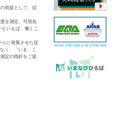
この前提として、従
備度を測定、可視化
かといえば、働くこ
。
さらに発展させた従
ISO/IEC 27001:2022 & JIS Q 27001:2023
けでなく、「いま、こ
る測定の指針をご提