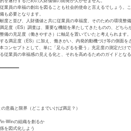
的を遂行するための人財価値の開発が欠かせません。
従業員の幸福の創出を図ることも社会的使命と言えるでしょう。
備も必要となります。
献度と並び、人財価値と共に従業員の幸福度、そのための環境整
満足度（ES）調査は、重要な機能を果たしてきたものの、どちら
整備の充足度（働きやすさ）に軸足を置いていたと考えられます
する満足度（ES）に加え、働きがい、内発的動機づけ等の側面を
ess）を基本コンセプトとして、単に「足らざるを憂う」充足度の測定だ
る従業員の幸福感の見える化と、それを高めるためのガイドとな
━━━━━━━━
満
との意義と限界（どこまでいけば満足？）
-Winの組織を創るか
係を図式化しよう